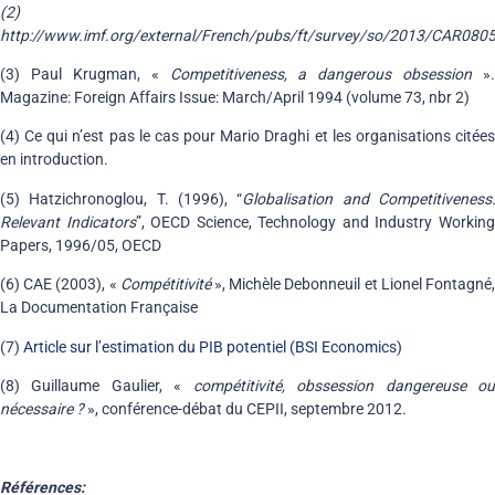
(2)
http://www.imf.org/external/French/pubs/ft/survey/so/2013/CAR080
(3) Paul Krugman, «
Competitiveness, a dangerous obsession
».
Magazine: Foreign Affairs Issue: March/April 1994 (volume 73, nbr 2)
(4) Ce qui n’est pas le cas pour Mario Draghi et les organisations citées
en introduction.
(5) Hatzichronoglou, T. (1996), “
Globalisation and Competitiveness
Relevant Indicators
”, OECD Science, Technology and Industry Workin
Papers, 1996/05, OECD
(6) CAE (2003), «
Compétitivité
», Michèle Debonneuil et Lionel Fontagné
La Documentation Française
(7)
Article sur l’estimation du PIB potentiel (BSI Economics)
(8) Guillaume Gaulier, «
compétitivité, obssession dangereuse o
nécessaire ?
», conférence-débat du CEPII, septembre 2012.
Références: