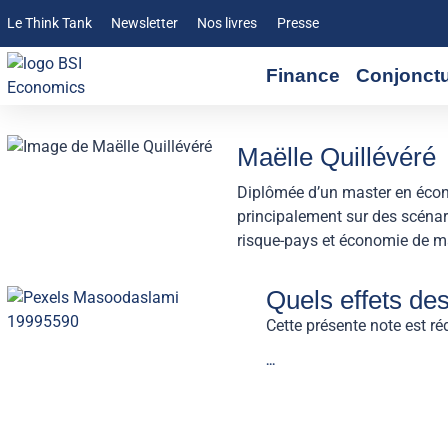
Le Think Tank
Newsletter
Nos livres
Presse
Finance
Conjonct
Maëlle Quillévéré
Diplômée d’un master en écono
principalement sur des scénar
risque-pays et économie de mar
Quels effets des
Cette présente note est ré
...