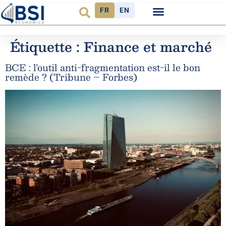
FR
EN
Observatoire FR
Étiquette :
Finance et marché
BCE : l’outil anti-fragmentation est-il le bon
remède ? (Tribune – Forbes)