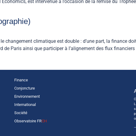
onomics, est intervenue à l’occasion de la remise du Trophée 
ographie)
le changement climatique est double : d’une part, la finance doi
rd de Paris ainsi que participer à l’alignement des flux financiers
Finance
Conjoncture
Environnement
C
L
International
s
Société
p
o
Observatoire FR
CH
—