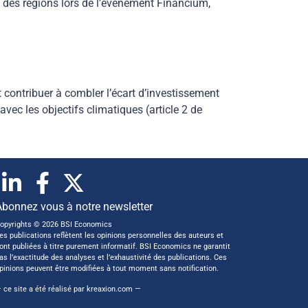
des régions lors de l’évènement Financium,
t contribuer à combler l’écart d’investissement
 avec les objectifs climatiques (article 2 de
Abonnez vous à notre newsletter
opyrights © 2026 BSI Economics
es publications reflètent les opinions personnelles des auteurs et
ont publiées à titre purement informatif. BSI Economics ne garantit
as l’exactitude des analyses et l’exhaustivité des publications. Ces
pinions peuvent être modifiées à tout moment sans notification.
 ce site a été réalisé par
kreaxion.com
—