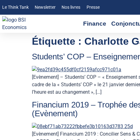
Le Think Tank
Newsletter
Nos livres
Presse
Finance
Conjonct
Étiquette :
Charlotte 
Students’ COP – Enseignement
[Evènement] – Students’ COP – « Enseignement sup
cadre de la « Students’ COP » le 21 janvier dern
l’heure est au changement », […]
Financium 2019 – Trophée des 
(Evènement)
[Evènement] Financium 2019 : Concilier Sens & C