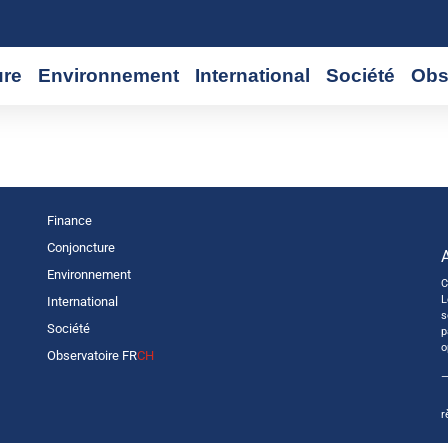
ure
Environnement
International
Société
Obs
Finance
Conjoncture
Environnement
C
L
International
s
Société
p
o
Observatoire FR
CH
—
r