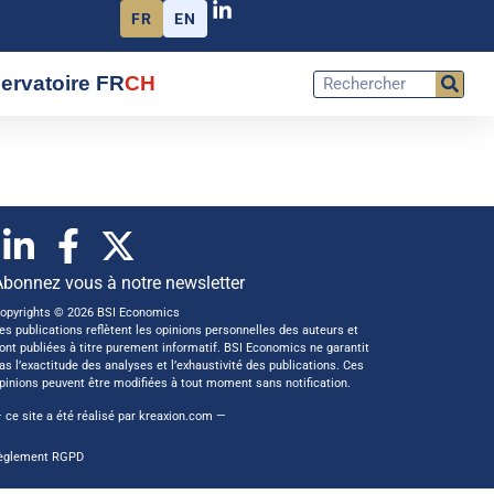
FR
EN
ervatoire FR
CH
Abonnez vous à notre newsletter
opyrights © 2026 BSI Economics
es publications reflètent les opinions personnelles des auteurs et
ont publiées à titre purement informatif. BSI Economics ne garantit
as l’exactitude des analyses et l’exhaustivité des publications. Ces
pinions peuvent être modifiées à tout moment sans notification.
 ce site a été réalisé par
kreaxion.com
—
èglement RGPD