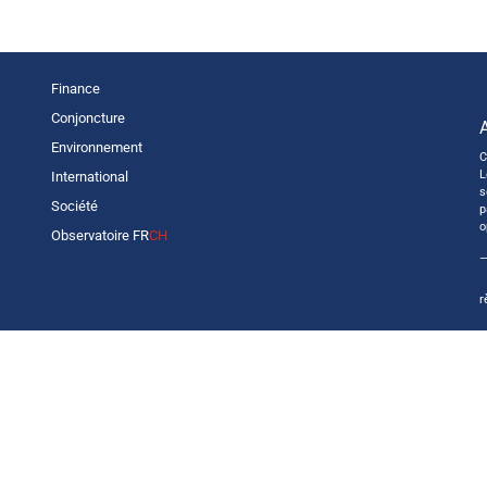
Finance
Conjoncture
Environnement
C
L
International
s
Société
p
o
Observatoire FR
CH
—
r