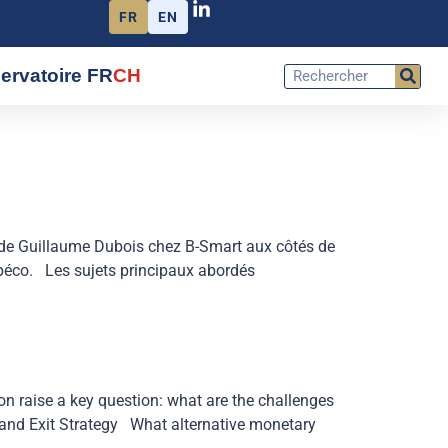
FR
EN
ervatoire FR
CH
 de Guillaume Dubois chez B-Smart aux côtés de
Fipéco. Les sujets principaux abordés
n
ion raise a key question: what are the challenges
and Exit Strategy What alternative monetary