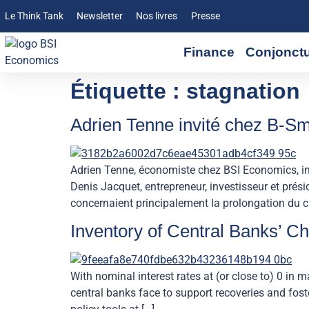
Le Think Tank
Newsletter
Nos livres
Presse
Finance
Conjonct
Étiquette :
stagnation
Adrien Tenne invité chez B-Sma
Adrien Tenne, économiste chez BSI Economics, in
Denis Jacquet, entrepreneur, investisseur et prés
concernaient principalement la prolongation du ch
Inventory of Central Banks’ Ch
With nominal interest rates at (or close to) 0 in
central banks face to support recoveries and fo