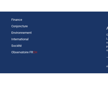
Finance
Conjoncture
Environnement
C
L
International
s
Société
p
o
Observatoire FR
CH
—
r