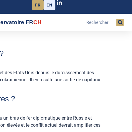
FR
EN
ervatoire FR
CH
é?
t des Etats-Unis depuis le durcisssement des
ukrainienne. -Il en résulte une sortie de capitaux
res ?
qu’un bras de fer diplomatique entre Russie et
n élevée et le conflit actuel devrait amplifier ces