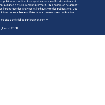
es publications reflètent les opinions personnelles des auteurs et
ont publiées à titre purement informatif. BSI Economics ne garantit
as l’exactitude des analyses et l’exhaustivité des publications. Ces
pinions peuvent être modifiées à tout moment sans notification.
 ce site a été réalisé par
kreaxion.com
—
èglement RGPD