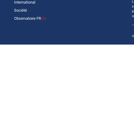
L
International
s
Société
p
o
Observatoire FR
CH
—
r