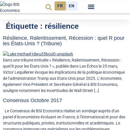
FR
EN
Observatoire FR
Étiquette :
résilience
Résilience, Ralentissement, Récession : quel R pour
les États-Unis ? (Tribune)
Dans une tribune intitulée « Résilience, Ralentissement, Récession :
quel R pour les États-Unis ? », publiée dans Les Échos le 25 mars,
Victor Lequillerier évoque les implications de la politique économique
de l’administration Trump aux Etats-Unis pour 2025. L’économiste,
également Vice-Président et Secrétaire Général à BSI Economics,
souligne notamment les incertitudes de Wall Street […]
Consensus Octobre 2017
Le Consensus de BSI Economics réalise un sondage auprès d’un
panel d’économistes évoluant en France, à l’international et pour des
structures publiques, privées, institutionnelles et académiques. Le
consensus interroge ces spécialistes sur les problématiques