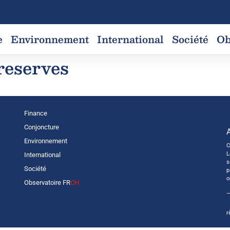
e
Environnement
International
Société
Ob
reserves
Finance
Conjoncture
Environnement
C
L
International
s
Société
p
o
Observatoire FR
CH
—
r