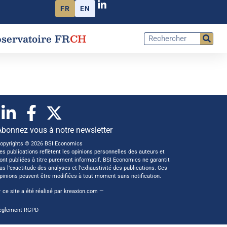
FR
EN
servatoire FR
CH
Abonnez vous à notre newsletter
opyrights © 2026 BSI Economics
es publications reflètent les opinions personnelles des auteurs et
ont publiées à titre purement informatif. BSI Economics ne garantit
as l’exactitude des analyses et l’exhaustivité des publications. Ces
pinions peuvent être modifiées à tout moment sans notification.
 ce site a été réalisé par
kreaxion.com
—
èglement RGPD