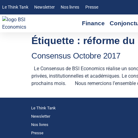
Le Think Tank
Newsletter
Nos livres
Presse
Finance
Conjonct
Étiquette :
réforme du 
Consensus Octobre 2017
Le Consensus de BSI Economics réalise un sondag
privées, institutionnelles et académiques. Le con
prochains mois. Nous remercions l’ensemble des
Le Think Tank
Newsletter
Nos livres
Presse