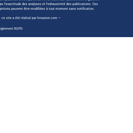
as l’exactitude des analyses et l’exhaustivité des publications. Ces
pinions peuvent être modifiées à tout moment sans notification.
 ce site a été réalisé par
kreaxion.com
—
èglement RGPD