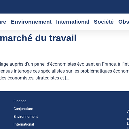
ure
Environnement
International
Société
Obs
marché du travail
e auprès d’un panel d’économistes évoluant en France, à l’inter
sensus interroge ces spécialistes sur les problématiques économi
 économistes, stratégistes et […]
Finance
Conjoncture
Environnement
C
L
International
s