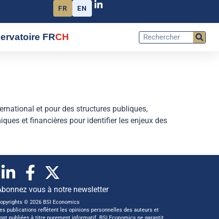
FR
EN
ervatoire FR
CH
national et pour des structures publiques,
ques et financières pour identifier les enjeux des
Abonnez vous à notre newsletter
opyrights © 2026 BSI Economics
es publications reflètent les opinions personnelles des auteurs et
ont publiées à titre purement informatif. BSI Economics ne garantit