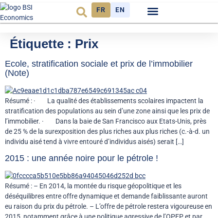
FR
EN
Observatoire FR
Étiquette :
Prix
Ecole, stratification sociale et prix de l’immobilier
(Note)
Résumé : · La qualité des établissements scolaires impactent la
stratification des populations au sein d’une zone ainsi que les prix de
l’immobilier. · Dans la baie de San Francisco aux Etats-Unis, près
de 25 % de la surexposition des plus riches aux plus riches (c.-à-d. un
individu aisé tend à vivre entouré d’individus aisés) serait […]
2015 : une année noire pour le pétrole !
Résumé : – En 2014, la montée du risque géopolitique et les
déséquilibres entre offre dynamique et demande faiblissante auront
eu raison du prix du pétrole. – L’offre de pétrole restera vigoureuse en
2015, notamment grâce à une politique agressive de l’OPEP et par