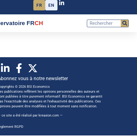
FR
EN
ervatoire FR
CH
Abonnez vous à notre newsletter
opyrights © 2026 BSI Economics
es publications reflètent les opinions personnelles des auteurs et
ont publiées à titre purement informatif. BSI Economics ne garantit
as l’exactitude des analyses et l’exhaustivité des publications. Ces
pinions peuvent être modifiées à tout moment sans notification.
 ce site a été réalisé par
kreaxion.com
—
èglement RGPD