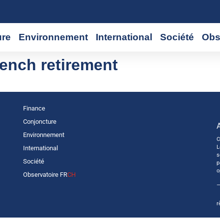
ure
Environnement
International
Société
Obs
French retirement
Finance
Conjoncture
Environnement
C
L
International
s
Société
p
o
Observatoire FR
CH
—
r