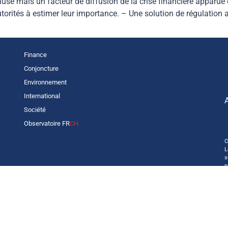
use mais un facteur de diffusion de la crise financière apparue
utorités à estimer leur importance. – Une solution de régulation 
Finance
Conjoncture
Environnement
International
Société
Observatoire FR
CH
C
L
s
p
o
—