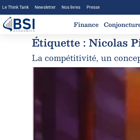
Le Think Tank
Newsletter
Nos livres
Presse
Finance
Conjonctur
Étiquette :
Nicolas P
La compétitivité, un concep