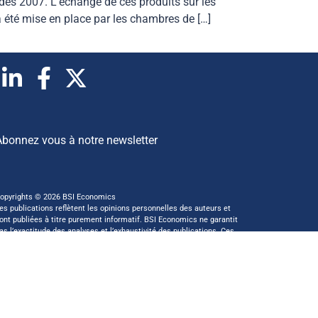
 dès 2007. L’échange de ces produits sur les
a été mise en place par les chambres de […]
Abonnez vous à notre newsletter
opyrights © 2026 BSI Economics
es publications reflètent les opinions personnelles des auteurs et
ont publiées à titre purement informatif. BSI Economics ne garantit
as l’exactitude des analyses et l’exhaustivité des publications. Ces
pinions peuvent être modifiées à tout moment sans notification.
 ce site a été réalisé par
kreaxion.com
—