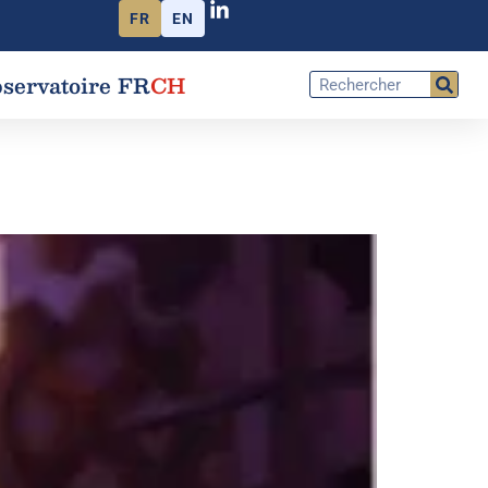
FR
EN
servatoire FR
CH