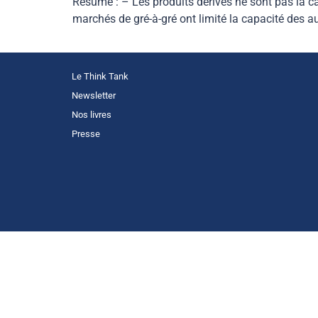
Résumé : – Les produits dérivés ne sont pas la ca
marchés de gré-à-gré ont limité la capacité des a
Le Think Tank
Newsletter
Nos livres
Presse