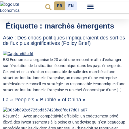
FR
EN
Observatoire FR
Étiquette :
marchés émergents
Asie : Des chocs politiques impliqueraient des sorties
de flux plus significatives (Policy Brief)
BSI Economics a organisé le 20 août une rencontre afin d’échanger
sur l’évolution de la situation économique dans les pays émergents.
Cet entretien a réuni un responsable de salle des marchés d’une
structure institutionnelle française, un manager d’une entreprise
américaine de conseil en stratégie, un responsable économique d’une
structure institutionnelle française et un chef économique d’une […]
La « People’s « Bubble » of China »
Résumé : – Avec une compétitivité affaiblie, un endettement privé
élevé, des investissements à la peine et une devise qui s’est beaucoup
appréciée sur les dix dernières années, la Chine doit se renouveler