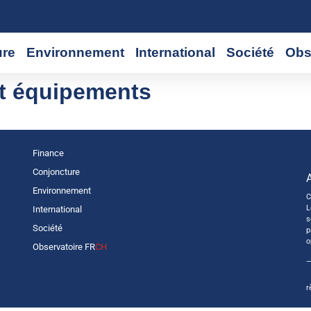
ure
Environnement
International
Société
Obs
t équipements
Finance
Conjoncture
Environnement
C
L
International
s
Société
p
o
Observatoire FR
CH
—
r