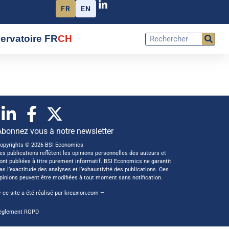
FR
EN
ervatoire FR
CH
Abonnez vous à notre newsletter
opyrights © 2026 BSI Economics
es publications reflètent les opinions personnelles des auteurs et
ont publiées à titre purement informatif. BSI Economics ne garantit
as l’exactitude des analyses et l’exhaustivité des publications. Ces
pinions peuvent être modifiées à tout moment sans notification.
 ce site a été réalisé par
kreaxion.com
—
èglement RGPD