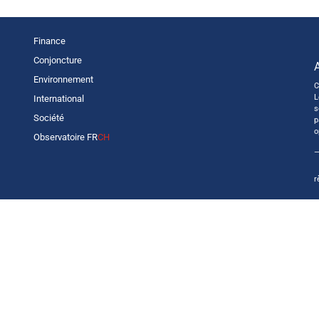
Finance
Conjoncture
Environnement
C
L
International
s
Société
p
o
Observatoire FR
CH
—
r