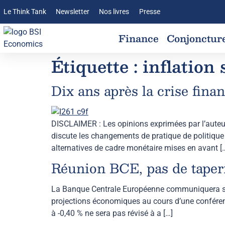
Le Think Tank
Newsletter
Nos livres
Presse
Finance
Conjonctur
Étiquette :
inflation 
Dix ans après la crise fina
DISCLAIMER : Les opinions exprimées par l’auteur so
discute les changements de pratique de politique 
alternatives de cadre monétaire mises en avant [
Réunion BCE, pas de taperi
La Banque Centrale Européenne communiquera ses 
projections économiques au cours d’une conféren
à -0,40 % ne sera pas révisé à a […]