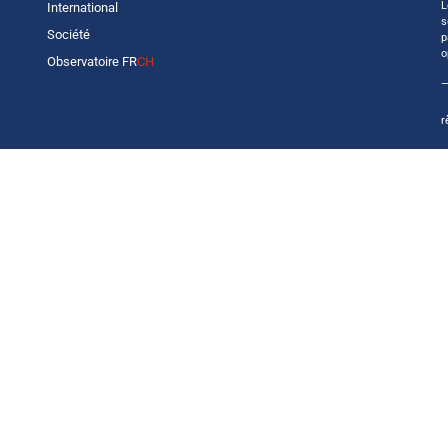
L
International
s
Société
p
o
Observatoire FR
CH
—
r