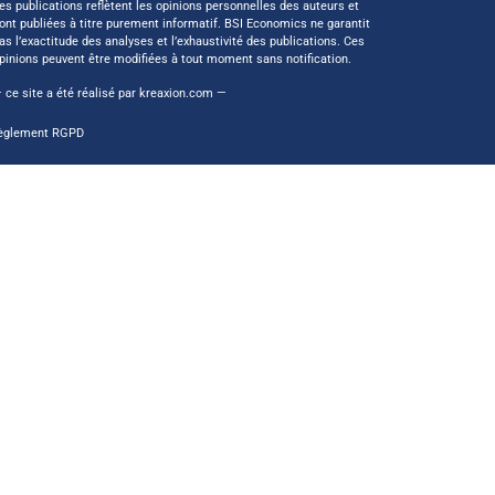
es publications reflètent les opinions personnelles des auteurs et
ont publiées à titre purement informatif. BSI Economics ne garantit
as l’exactitude des analyses et l’exhaustivité des publications. Ces
pinions peuvent être modifiées à tout moment sans notification.
 ce site a été réalisé par
kreaxion.com
—
èglement RGPD