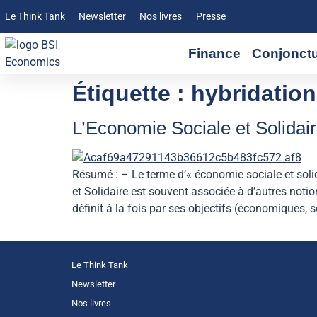
Le Think Tank
Newsletter
Nos livres
Presse
Finance
Conjonct
Étiquette :
hybridatio
L’Economie Sociale et Solidaire,
Résumé : – Le terme d’« économie sociale et solid
et Solidaire est souvent associée à d’autres notion
définit à la fois par ses objectifs (économiques, 
Le Think Tank
Newsletter
Nos livres