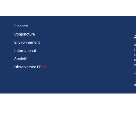
Finance
Conjoncture
Environnement
C
L
International
s
Société
p
o
Observatoire FR
CH
—
r