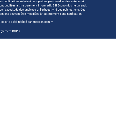
es publications reflètent les opinions personnelles des auteurs et
ont publiées à titre purement informatif. BSI Economics ne garantit
as l’exactitude des analyses et l’exhaustivité des publications. Ces
pinions peuvent être modifiées à tout moment sans notification.
 ce site a été réalisé par
kreaxion.com
—
èglement RGPD