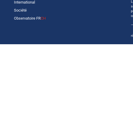
L
International
s
Société
p
o
Observatoire FR
CH
—
r