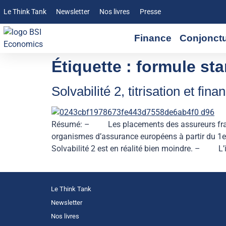
Le Think Tank
Newsletter
Nos livres
Presse
Finance
Conjonct
Étiquette :
formule st
Solvabilité 2, titrisation et fi
Résumé: – Les placements des assureurs frança
organismes d’assurance européens à partir du 1e
Solvabilité 2 est en réalité bien moindre. – L’
Le Think Tank
Newsletter
Nos livres