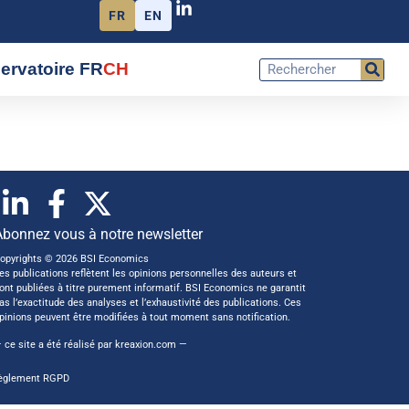
FR
EN
ervatoire FR
CH
Abonnez vous à notre newsletter
opyrights © 2026 BSI Economics
es publications reflètent les opinions personnelles des auteurs et
ont publiées à titre purement informatif. BSI Economics ne garantit
as l’exactitude des analyses et l’exhaustivité des publications. Ces
pinions peuvent être modifiées à tout moment sans notification.
 ce site a été réalisé par
kreaxion.com
—
èglement RGPD