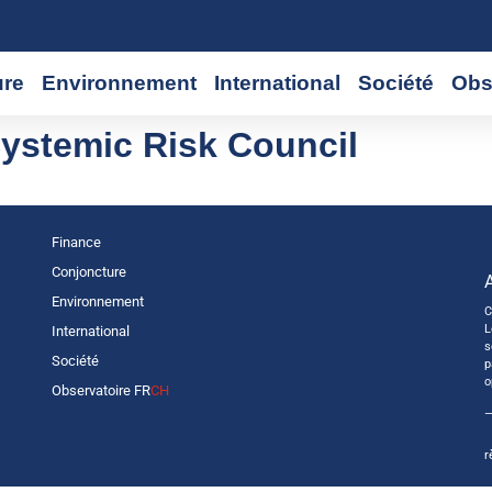
ure
Environnement
International
Société
Obs
ystemic Risk Council
Finance
Conjoncture
Environnement
C
L
International
s
Société
p
o
Observatoire FR
CH
—
r