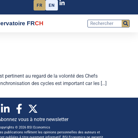
FR
EN
ervatoire FR
CH
st pertinent au regard de la volonté des Chefs
nchronisation des cycles est important car les […]
Abonnez vous à notre newsletter
opyrights © 2026 BSI Economics
es publications reflètent les opinions personnelles des auteurs et
ont publiées à titre purement informatif. BSI Economics ne garantit