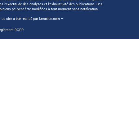
as l’exactitude des analyses et l’exhaustivité des publications. Ces
pinions peuvent être modifiées à tout moment sans notification.
 ce site a été réalisé par
kreaxion.com
—
èglement RGPD