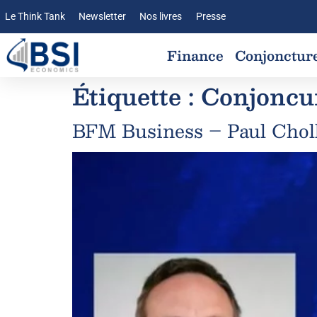
Le Think Tank
Newsletter
Nos livres
Presse
Finance
Conjonctur
Étiquette :
Conjoncu
BFM Business – Paul Cholle