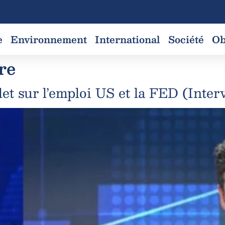
e
Environnement
International
Société
Ob
re
t sur l’emploi US et la FED (Inter