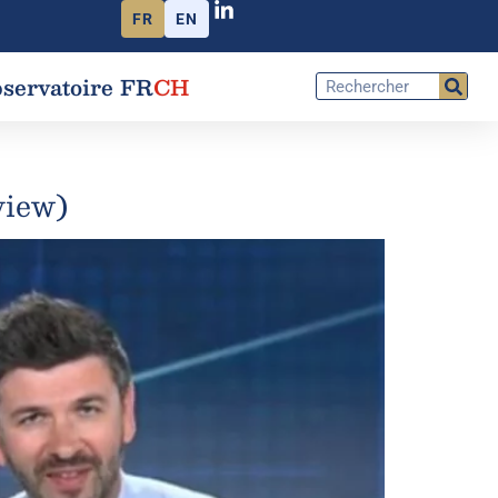
FR
EN
servatoire FR
CH
view)