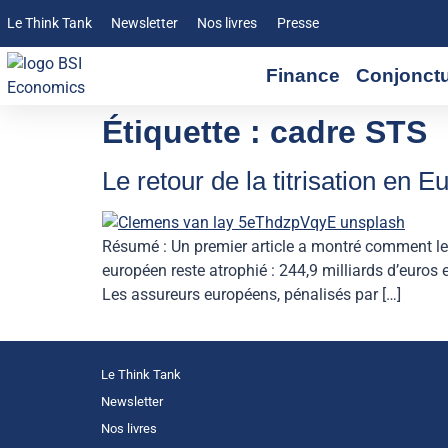
Le Think Tank
Newsletter
Nos livres
Presse
Finance
Conjonct
Étiquette :
cadre STS
Le retour de la titrisation en E
Résumé : Un premier article a montré comment le 
européen reste atrophié : 244,9 milliards d’euro
Les assureurs européens, pénalisés par […]
Le Think Tank
Newsletter
Nos livres