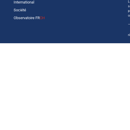
L
International
s
Société
p
o
Observatoire FR
CH
—
r