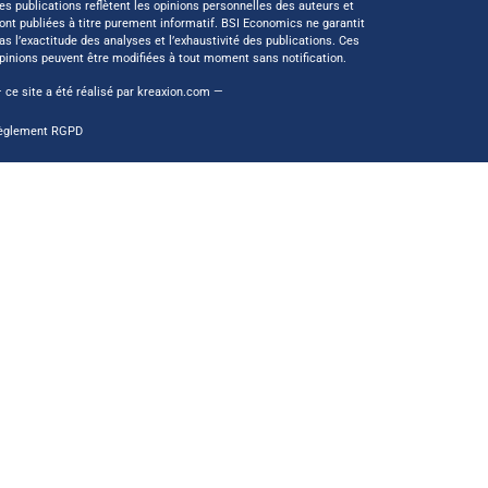
es publications reflètent les opinions personnelles des auteurs et
ont publiées à titre purement informatif. BSI Economics ne garantit
as l’exactitude des analyses et l’exhaustivité des publications. Ces
pinions peuvent être modifiées à tout moment sans notification.
 ce site a été réalisé par
kreaxion.com
—
èglement RGPD