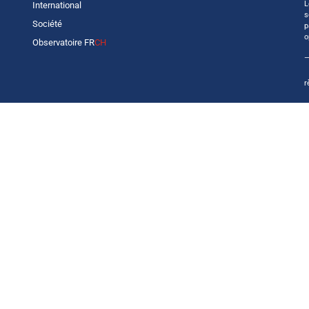
L
International
s
Société
p
o
Observatoire FR
CH
—
r