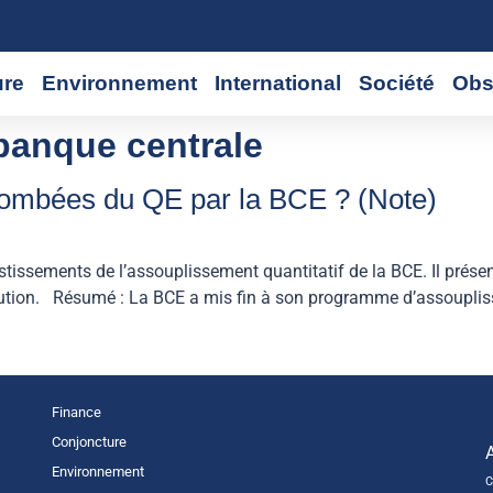
ure
Environnement
International
Société
Obs
 banque centrale
tombées du QE par la BCE ? (Note)
éinvestissements de l’assouplissement quantitatif de la BCE. Il prés
’institution. Résumé : La BCE a mis fin à son programme d’assoup
Finance
Conjoncture
Environnement
C