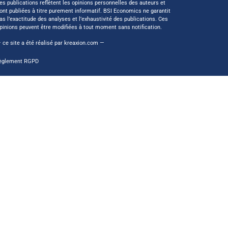
es publications reflètent les opinions personnelles des auteurs et
ont publiées à titre purement informatif. BSI Economics ne garantit
as l’exactitude des analyses et l’exhaustivité des publications. Ces
pinions peuvent être modifiées à tout moment sans notification.
 ce site a été réalisé par
kreaxion.com
—
èglement RGPD