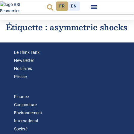
FR
EN
Observatoire FR
Étiquette :
asymmetric shocks
Le Think Tank
Newsletter
Nos livres
Presse
Finance
Conjoncture
Environnement
International
Société