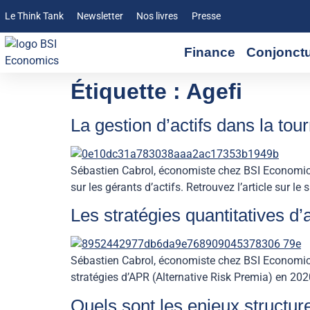
Le Think Tank
Newsletter
Nos livres
Presse
Finance
Conjonct
Étiquette :
Agefi
La gestion d’actifs dans la to
Sébastien Cabrol, économiste chez BSI Economics
sur les gérants d’actifs. Retrouvez l’article sur le
Les stratégies quantitatives d’a
Sébastien Cabrol, économiste chez BSI Economics,
stratégies d’APR (Alternative Risk Premia) en 2020. 
Quels sont les enjeux structur