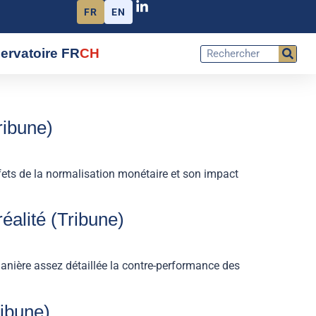
FR
EN
ervatoire FR
CH
ribune)
ets de la normalisation monétaire et son impact
réalité (Tribune)
anière assez détaillée la contre-performance des
ribune)