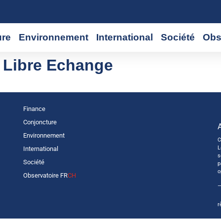
ure
Environnement
International
Société
Obs
 Libre Echange
Finance
Conjoncture
Environnement
C
L
International
s
Société
p
o
Observatoire FR
CH
—
r