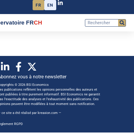
FR
EN
ervatoire FR
CH
Abonnez vous à notre newsletter
opyrights © 2026 BSI Economics
es publications reflètent les opinions personnelles des auteurs et
ont publiées à titre purement informatif. BSI Economics ne garantit
as l’exactitude des analyses et l’exhaustivité des publications. Ces
pinions peuvent être modifiées à tout moment sans notification.
 ce site a été réalisé par
kreaxion.com
—
èglement RGPD