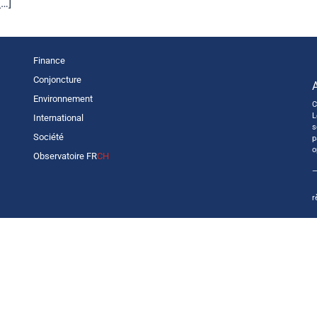
[…]
Finance
Conjoncture
Environnement
C
L
International
s
Société
p
o
Observatoire FR
CH
—
r