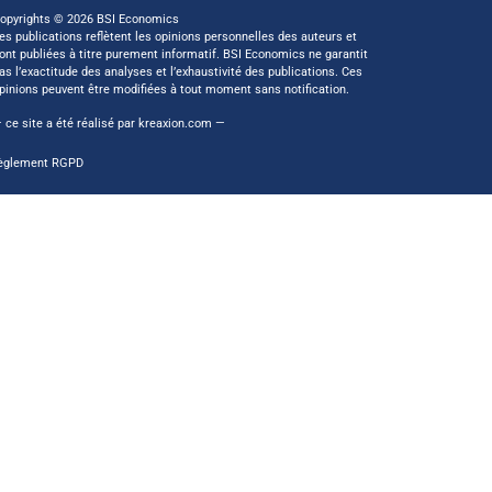
opyrights © 2026 BSI Economics
es publications reflètent les opinions personnelles des auteurs et
ont publiées à titre purement informatif. BSI Economics ne garantit
as l’exactitude des analyses et l’exhaustivité des publications. Ces
pinions peuvent être modifiées à tout moment sans notification.
 ce site a été réalisé par
kreaxion.com
—
èglement RGPD