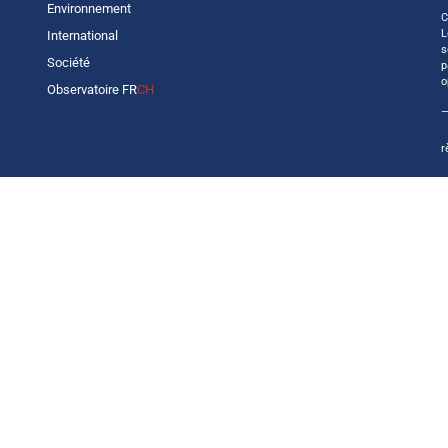
Environnement
C
L
International
s
Société
p
o
Observatoire FR
CH
—
r