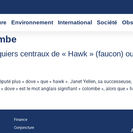
ure
Environnement
International
Société
Obs
ombe
quiers centraux de « Hawk » (faucon) o
réputé plus « dove » que « hawk ». Janet Yellen, sa successeuse, 
dove » est le mot anglais signifiant « colombe », alors que « h
Finance
Conjoncture