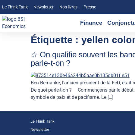
Le Think Tank
Newsletter
Nos livres
Presse
Finance
Conjonct
Étiquette :
yellen col
☆ On qualifie souvent les ban
parle-t-on ?
Ben Bernanke, l’ancien président de la FeD, était 
De quoi parle-t-on ? Commençons par le début. « 
symbole de paix et de pacifisme. Le […]
Le Think Tank
Newsletter