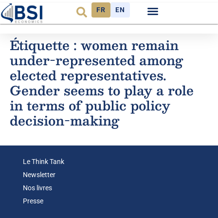
FR
EN
Observatoire FR
Étiquette :
women remain
under-represented among
elected representatives.
Gender seems to play a role
in terms of public policy
decision-making
Le Think Tank
Newsletter
Nos livres
Presse