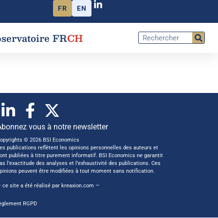
FR
EN
servatoire FR
CH
Abonnez vous à notre newsletter
opyrights © 2026 BSI Economics
es publications reflètent les opinions personnelles des auteurs et
ont publiées à titre purement informatif. BSI Economics ne garantit
as l’exactitude des analyses et l’exhaustivité des publications. Ces
pinions peuvent être modifiées à tout moment sans notification.
 ce site a été réalisé par
kreaxion.com
—
èglement RGPD