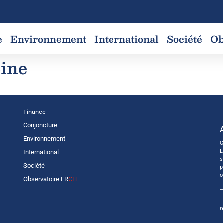
e
Environnement
International
Société
Ob
bine
Finance
Conjoncture
Environnement
C
L
International
s
Société
p
o
Observatoire FR
CH
—
r