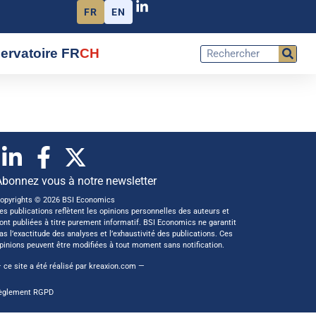
FR
EN
ervatoire FR
CH
Abonnez vous à notre newsletter
opyrights © 2026 BSI Economics
es publications reflètent les opinions personnelles des auteurs et
ont publiées à titre purement informatif. BSI Economics ne garantit
as l’exactitude des analyses et l’exhaustivité des publications. Ces
pinions peuvent être modifiées à tout moment sans notification.
 ce site a été réalisé par
kreaxion.com
—
èglement RGPD