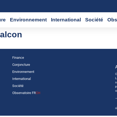
ure
Environnement
International
Société
Obs
alcon
Finance
Conjoncture
Environnement
C
L
International
s
Société
p
o
Observatoire FR
CH
—
r