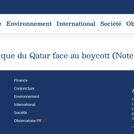
e
Environnement
International
Société
Ob
ique du Qatar face au boycott (Note
Finance
Conjoncture
Environnement
C
L
International
s
Société
p
o
Observatoire FR
CH
—