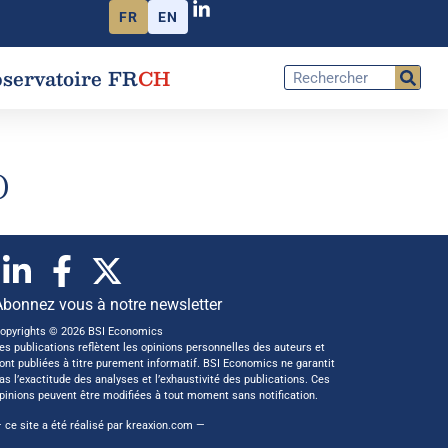
FR
EN
servatoire FR
CH
)
Abonnez vous à notre newsletter
opyrights © 2026 BSI Economics
es publications reflètent les opinions personnelles des auteurs et
ont publiées à titre purement informatif. BSI Economics ne garantit
as l’exactitude des analyses et l’exhaustivité des publications. Ces
pinions peuvent être modifiées à tout moment sans notification.
 ce site a été réalisé par
kreaxion.com
—