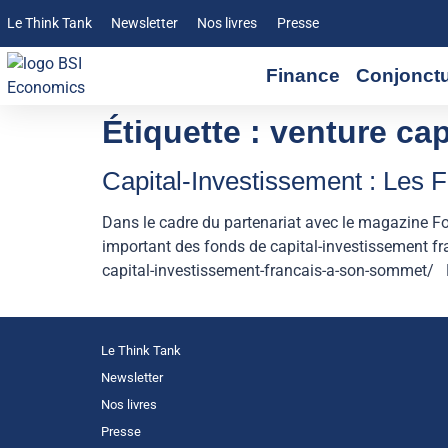
Le Think Tank
Newsletter
Nos livres
Presse
Finance
Conjonct
Étiquette :
venture cap
Capital-Investissement : Les 
Dans le cadre du partenariat avec le magazine F
important des fonds de capital-investissement fra
capital-investissement-francais-a-son-sommet/ R
Le Think Tank
Newsletter
Nos livres
Presse