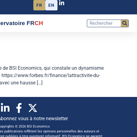
FR
EN
ervatoire FR
CH
ste de BSI Economics, qui constate un dynamisme
https://www.forbes.fr/finance/lattractivite-du-
 avec une hausse […]
Abonnez vous à notre newsletter
opyrights © 2026 BSI Economics
es publications reflètent les opinions personnelles des auteurs et
ont publiées à titre purement informatif. BSI Economics ne garantit