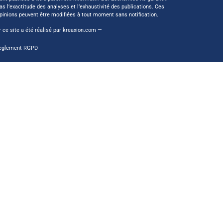
as l’exactitude des analyses et l’exhaustivité des publications. Ces
pinions peuvent être modifiées à tout moment sans notification.
 ce site a été réalisé par
kreaxion.com
—
èglement RGPD