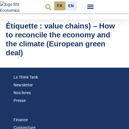
FR
EN
Observatoire FR
Étiquette :
value chains) – How
to reconcile the economy and
the climate (European green
deal)
Le Think Tank
Newsletter
Nos livres
Presse
Finance
Conjoncture