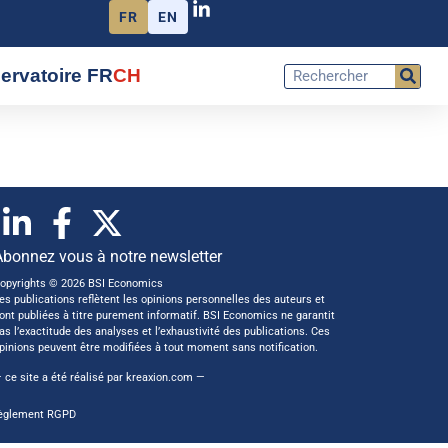
FR
EN
ervatoire FR
CH
Abonnez vous à notre newsletter
opyrights © 2026 BSI Economics
es publications reflètent les opinions personnelles des auteurs et
ont publiées à titre purement informatif. BSI Economics ne garantit
as l’exactitude des analyses et l’exhaustivité des publications. Ces
pinions peuvent être modifiées à tout moment sans notification.
 ce site a été réalisé par
kreaxion.com
—
èglement RGPD