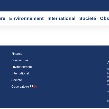
ure
Environnement
International
Société
Obs
Finance
Conjoncture
Environnement
C
L
International
s
Société
p
o
Observatoire FR
CH
—
r