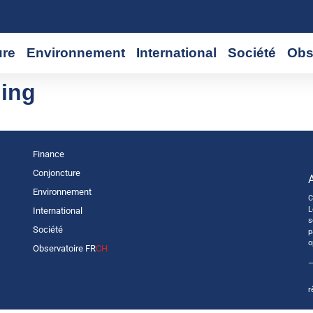
ure
Environnement
International
Société
Obs
ing
Finance
Conjoncture
Environnement
C
L
International
s
Société
p
o
Observatoire FR
CH
—
r