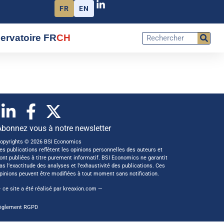
FR
EN
ervatoire FR
CH
Abonnez vous à notre newsletter
opyrights © 2026 BSI Economics
es publications reflètent les opinions personnelles des auteurs et
ont publiées à titre purement informatif. BSI Economics ne garantit
as l’exactitude des analyses et l’exhaustivité des publications. Ces
pinions peuvent être modifiées à tout moment sans notification.
 ce site a été réalisé par
kreaxion.com
—
èglement RGPD