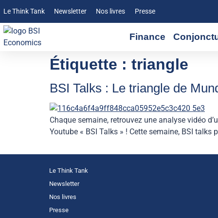
Le Think Tank
Newsletter
Nos livres
Presse
Finance
Conjonct
Étiquette :
triangle
BSI Talks : Le triangle de Mu
Chaque semaine, retrouvez une analyse vidéo d’un
Youtube « BSI Talks » ! Cette semaine, BSI talks 
Le Think Tank
Newsletter
Nos livres
Presse