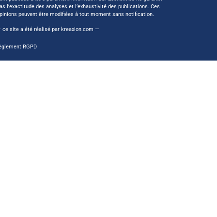
as l’exactitude des analyses et l’exhaustivité des publications. Ces
pinions peuvent être modifiées à tout moment sans notification.
 ce site a été réalisé par
kreaxion.com
—
èglement RGPD