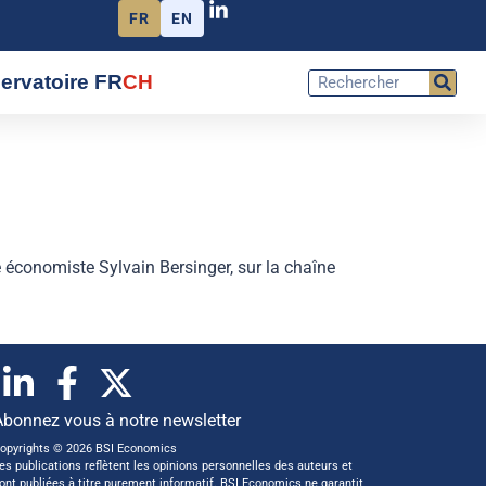
FR
EN
ervatoire FR
CH
 économiste Sylvain Bersinger, sur la chaîne
Abonnez vous à notre newsletter
opyrights © 2026 BSI Economics
es publications reflètent les opinions personnelles des auteurs et
ont publiées à titre purement informatif. BSI Economics ne garantit