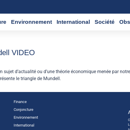
ure
Environnement
International
Société
Obs
ndell VIDEO
 sujet d’actualité ou d’une théorie économique menée par notre
présente le triangle de Mundell.
Finance
Conjoncture
Environnement
C
L
International
s