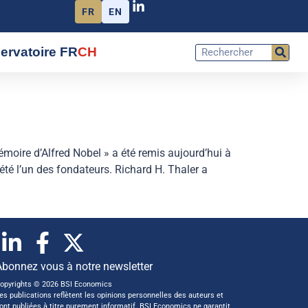
FR
EN
ervatoire FR
CH
oire d’Alfred Nobel » a été remis aujourd’hui à
 été l’un des fondateurs. Richard H. Thaler a
Abonnez vous à notre newsletter
opyrights © 2026 BSI Economics
es publications reflètent les opinions personnelles des auteurs et
ont publiées à titre purement informatif. BSI Economics ne garantit