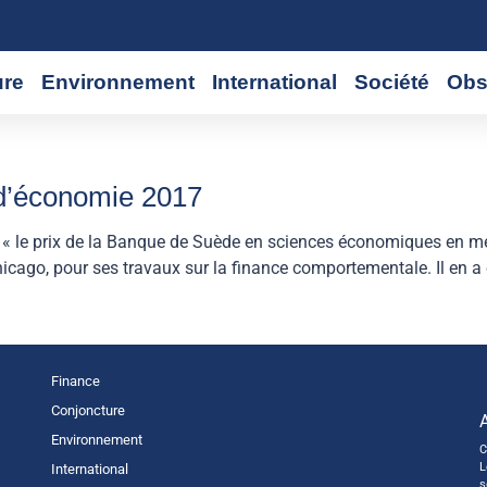
ure
Environnement
International
Société
Obs
 d’économie 2017
« le prix de la Banque de Suède en sciences économiques en mém
Chicago, pour ses travaux sur la finance comportementale. Il en a
Finance
Conjoncture
Environnement
C
L
International
s