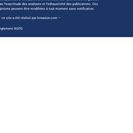
as l’exactitude des analyses et l’exhaustivité des publications. Ces
pinions peuvent être modifiées à tout moment sans notification.
 ce site a été réalisé par
kreaxion.com
—
èglement RGPD