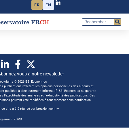
FR
EN
servatoire FR
CH
Abonnez vous à notre newsletter
opyrights © 2026 BSI Economics
es publications reflètent les opinions personnelles des auteurs et
ont publiées à titre purement informatif. BSI Economics ne garantit
as l’exactitude des analyses et l’exhaustivité des publications. Ces
pinions peuvent être modifiées à tout moment sans notification.
 ce site a été réalisé par
kreaxion.com
—
èglement RGPD