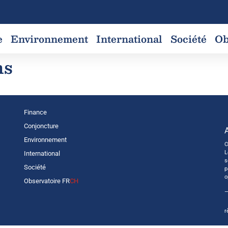
e
Environnement
International
Société
Ob
ns
Finance
Conjoncture
Environnement
C
L
International
s
Société
p
o
Observatoire FR
CH
—
r