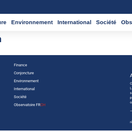
ure
Environnement
International
Société
Obs
n
Finance
Conjoncture
Environnement
C
L
International
s
Société
p
o
Observatoire FR
CH
—
r