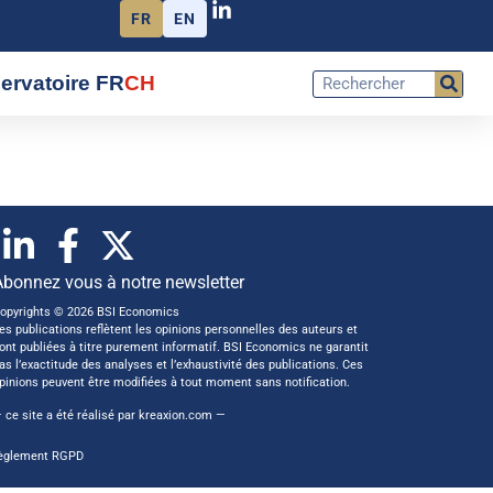
FR
EN
ervatoire FR
CH
Abonnez vous à notre newsletter
opyrights © 2026 BSI Economics
es publications reflètent les opinions personnelles des auteurs et
ont publiées à titre purement informatif. BSI Economics ne garantit
as l’exactitude des analyses et l’exhaustivité des publications. Ces
pinions peuvent être modifiées à tout moment sans notification.
 ce site a été réalisé par
kreaxion.com
—
èglement RGPD