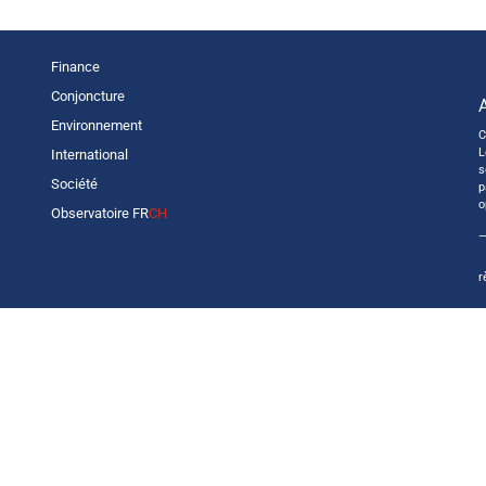
Finance
Conjoncture
Environnement
C
L
International
s
Société
p
o
Observatoire FR
CH
—
r