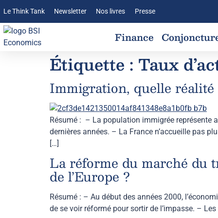
Le Think Tank
Newsletter
Nos livres
Presse
Finance
Conjonctur
Étiquette :
Taux d’act
Immigration, quelle réalité
Résumé : – La population immigrée représente auj
dernières années. – La France n’accueille pas plu
[…]
La réforme du marché du tr
de l’Europe ?
Résumé : – Au début des années 2000, l’économie 
de se voir réformé pour sortir de l’impasse. – Les