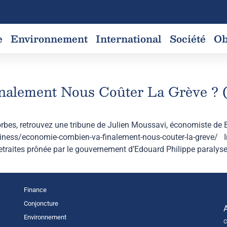
e
Environnement
International
Société
Ob
s
nalement Nous Coûter La Grève ? 
rbes, retrouvez une tribune de Julien Moussavi, économiste de BS
siness/economie-combien-va-finalement-nous-couter-la-greve/ I
retraites prônée par le gouvernement d’Edouard Philippe paralyse
Finance
Conjoncture
Environnement
C