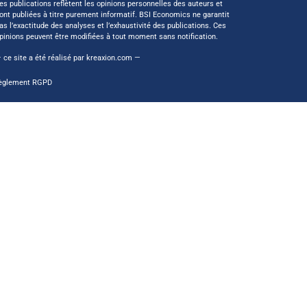
es publications reflètent les opinions personnelles des auteurs et
ont publiées à titre purement informatif. BSI Economics ne garantit
as l’exactitude des analyses et l’exhaustivité des publications. Ces
pinions peuvent être modifiées à tout moment sans notification.
 ce site a été réalisé par
kreaxion.com
—
èglement RGPD