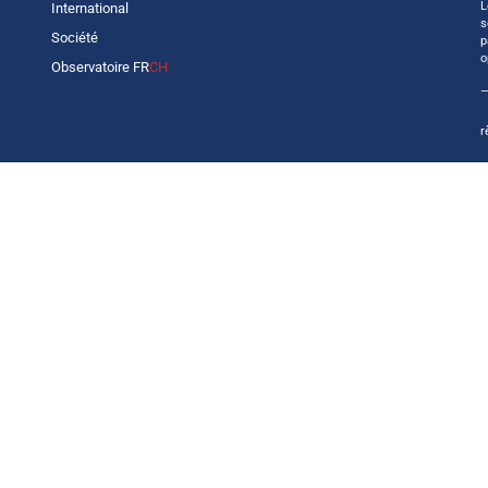
L
International
s
Société
p
o
Observatoire FR
CH
—
r