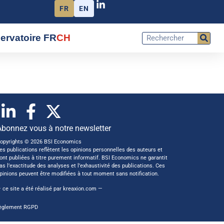
FR
EN
ervatoire FR
CH
Abonnez vous à notre newsletter
opyrights © 2026 BSI Economics
es publications reflètent les opinions personnelles des auteurs et
ont publiées à titre purement informatif. BSI Economics ne garantit
as l’exactitude des analyses et l’exhaustivité des publications. Ces
pinions peuvent être modifiées à tout moment sans notification.
 ce site a été réalisé par
kreaxion.com
—
èglement RGPD