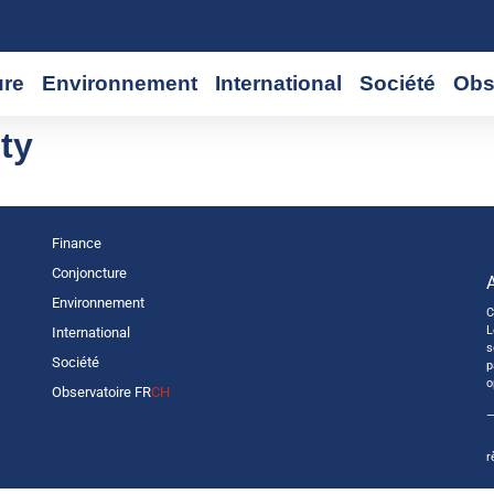
ure
Environnement
International
Société
Obs
ity
Finance
Conjoncture
Environnement
C
L
International
s
Société
p
o
Observatoire FR
CH
—
r