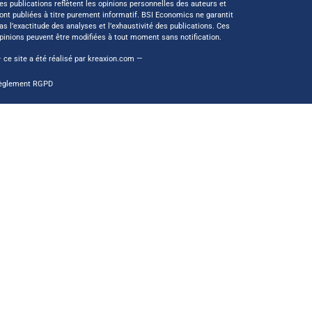
es publications reflètent les opinions personnelles des auteurs et
ont publiées à titre purement informatif. BSI Economics ne garantit
as l’exactitude des analyses et l’exhaustivité des publications. Ces
pinions peuvent être modifiées à tout moment sans notification.
 ce site a été réalisé par
kreaxion.com
—
èglement RGPD