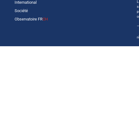
L
International
s
Société
p
o
Observatoire FR
CH
—
r