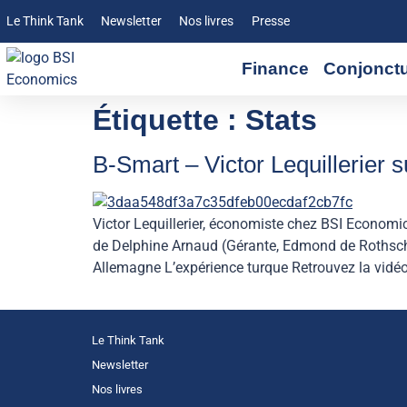
Le Think Tank
Newsletter
Nos livres
Presse
Finance
Conjonct
Étiquette :
Stats
B-Smart – Victor Lequillerier 
Victor Lequillerier, économiste chez BSI Economi
de Delphine Arnaud (Gérante, Edmond de Rothschi
Allemagne L’expérience turque Retrouvez la vidéo
Le Think Tank
Newsletter
Nos livres