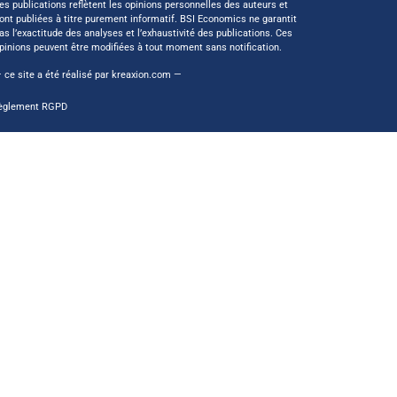
es publications reflètent les opinions personnelles des auteurs et
ont publiées à titre purement informatif. BSI Economics ne garantit
as l’exactitude des analyses et l’exhaustivité des publications. Ces
pinions peuvent être modifiées à tout moment sans notification.
 ce site a été réalisé par
kreaxion.com
—
èglement RGPD