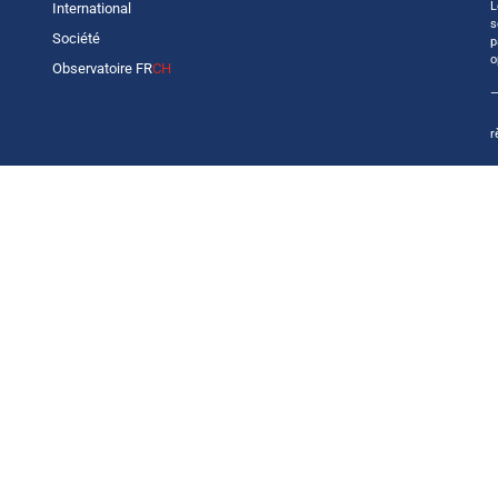
L
International
s
Société
p
o
Observatoire FR
CH
—
r