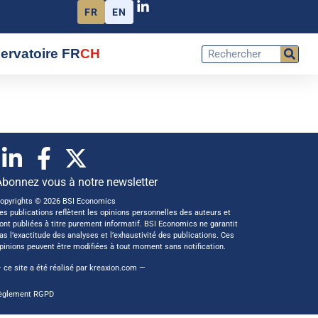
FR
EN
ervatoire FR
CH
Abonnez vous à notre newsletter
opyrights © 2026 BSI Economics
es publications reflètent les opinions personnelles des auteurs et
ont publiées à titre purement informatif. BSI Economics ne garantit
as l’exactitude des analyses et l’exhaustivité des publications. Ces
pinions peuvent être modifiées à tout moment sans notification.
 ce site a été réalisé par
kreaxion.com
—
èglement RGPD