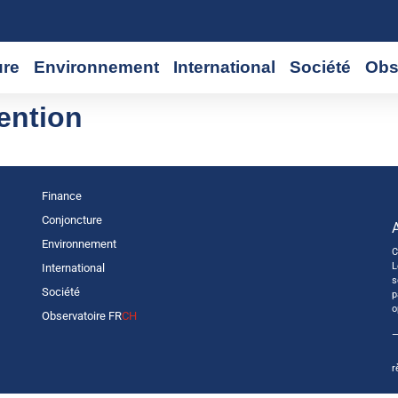
ure
Environnement
International
Société
Obs
vention
Finance
Conjoncture
Environnement
C
L
International
s
Société
p
o
Observatoire FR
CH
—
r