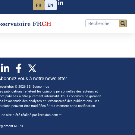
FR
EN
servatoire FR
CH
Abonnez vous à notre newsletter
opyrights © 2026 BSI Economics
es publications reflètent les opinions personnelles des auteurs et
ont publiées à titre purement informatif. BSI Economics ne garantit
as l’exactitude des analyses et l’exhaustivité des publications. Ces
pinions peuvent être modifiées à tout moment sans notification.
 ce site a été réalisé par
kreaxion.com
—
èglement RGPD