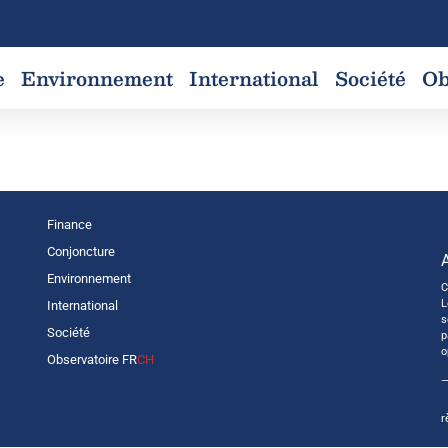
e
Environnement
International
Société
Ob
e
Finance
Conjoncture
Environnement
C
L
International
s
Société
p
o
Observatoire FR
CH
—
r