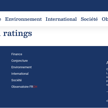
e
Environnement
International
Société
Ob
 ratings
Finance
Conjoncture
Environnement
C
L
International
s
Société
p
o
Observatoire FR
CH
—
r