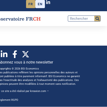
FR
EN
servatoire FR
CH
Abonnez vous à notre newsletter
opyrights © 2026 BSI Economics
es publications reflètent les opinions personnelles des auteurs et
ont publiées à titre purement informatif. BSI Economics ne garantit
as l’exactitude des analyses et l’exhaustivité des publications. Ces
pinions peuvent être modifiées à tout moment sans notification.
 ce site a été réalisé par
kreaxion.com
—
èglement RGPD